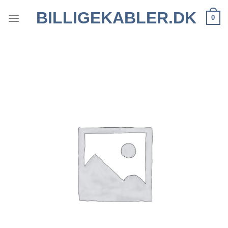
Fortsæt
BILLIGEKABLER.DK
0
til
indhold