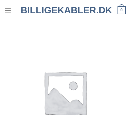
Fortsæt
BILLIGEKABLER.DK
0
til
indhold