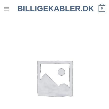
Fortsæt
BILLIGEKABLER.DK
0
til
indhold