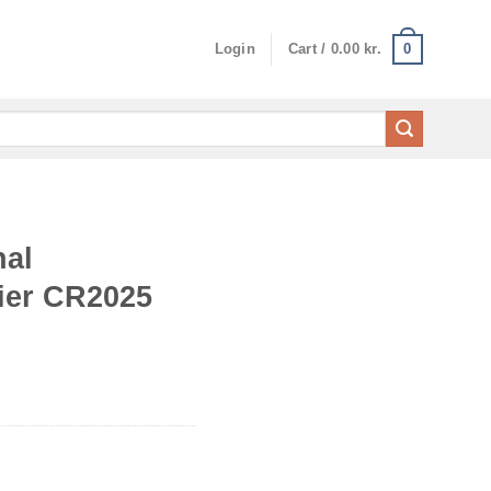
0
Login
Cart /
0.00
kr.
nal
ier CR2025