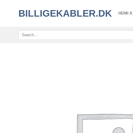
Fortsæt
BILLIGEKABLER.DK
til
HDMI K
indhold
Search
for: