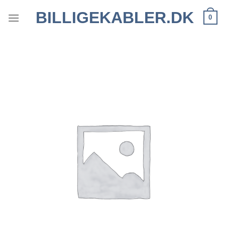
Fortsæt
BILLIGEKABLER.DK
0
til
indhold