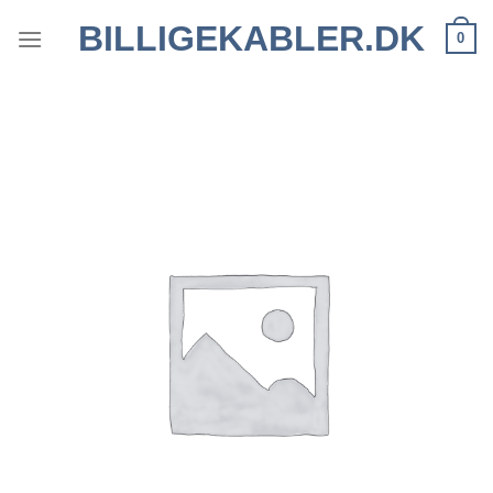
Fortsæt
BILLIGEKABLER.DK
0
til
indhold