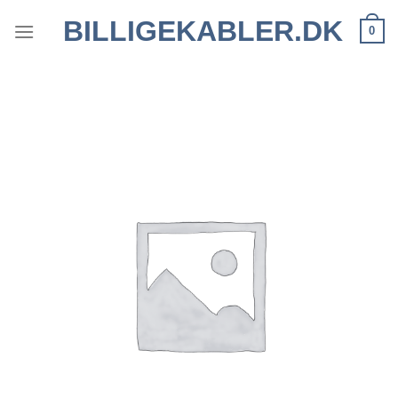
Fortsæt
BILLIGEKABLER.DK
0
til
indhold