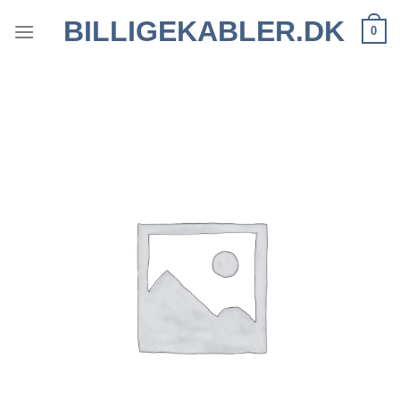
Fortsæt
BILLIGEKABLER.DK
0
til
indhold