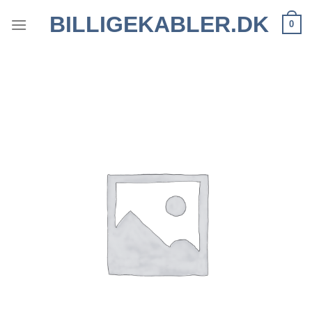
Fortsæt
BILLIGEKABLER.DK
0
til
indhold