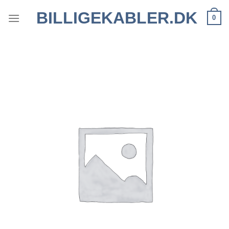
Fortsæt
BILLIGEKABLER.DK
0
til
indhold