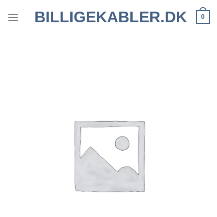
Fortsæt
BILLIGEKABLER.DK
0
til
indhold