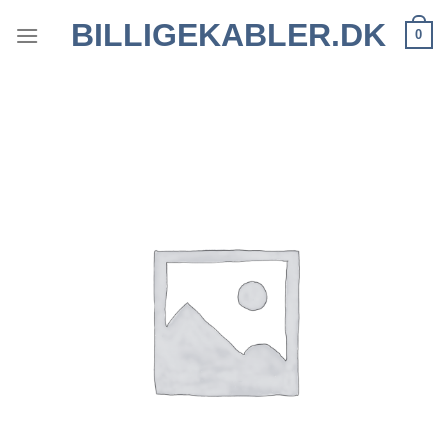
Fortsæt
BILLIGEKABLER.DK
0
til
indhold