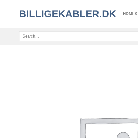
Fortsæt
BILLIGEKABLER.DK
til
HDMI K
indhold
Search
for: