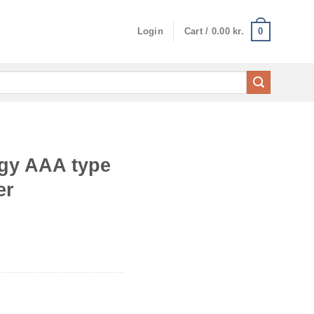
0
Login
Cart /
0.00
kr.
rgy AAA type
er