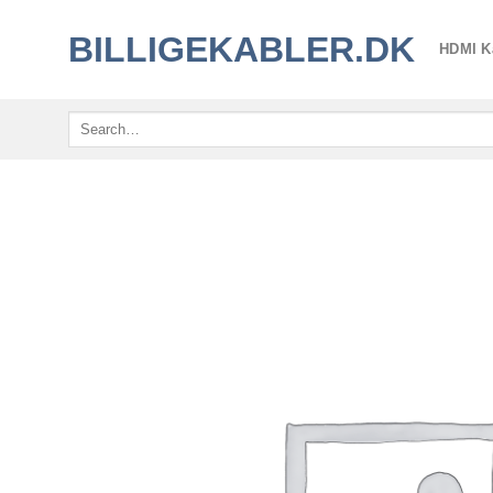
Fortsæt
BILLIGEKABLER.DK
til
HDMI K
indhold
Search
for: